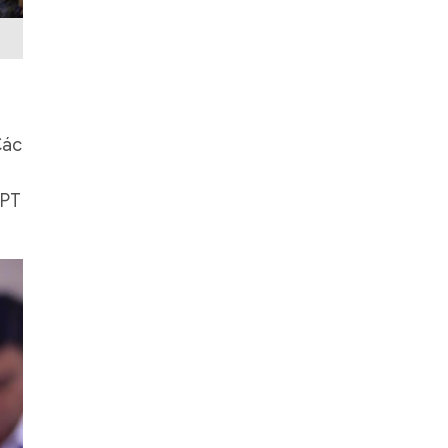
Các
DPT