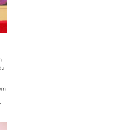
h
êu
hôm
ư