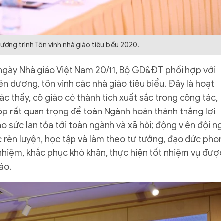
ơng trình Tôn vinh nhà giáo tiêu biểu 2020.
 ngày Nhà giáo Việt Nam 20/11, Bộ GD&ĐT phối hợp với
 dương, tôn vinh các nhà giáo tiêu biểu. Đây là hoạt
ác thầy, cô giáo có thành tích xuất sắc trong công tác,
óp rất quan trọng để toàn Ngành hoàn thành thắng lợi
o sức lan tỏa tới toàn ngành và xã hội; động viên đội n
c rèn luyện, học tập và làm theo tư tưởng, đạo đức pho
 nhiệm, khắc phục khó khăn, thực hiện tốt nhiệm vụ đượ
iáo.