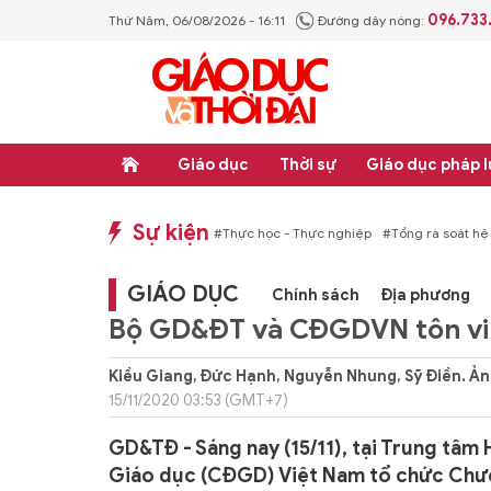
096.733
Thứ Năm, 06/08/2026 - 16:11
Đường dây nóng:
Giáo dục
Thời sự
Giáo dục pháp l
Sự kiện
p luật
#Thực học - Thực nghiệp
#Tổng rà soát hệ thống văn bản quy phạm ph
GIÁO DỤC
Chính sách
Địa phương
Bộ GD&ĐT và CĐGDVN tôn vin
Kiều Giang, Đức Hạnh, Nguyễn Nhung, Sỹ Điền. Ản
15/11/2020 03:53 (GMT+7)
GD&TĐ - Sáng nay (15/11), tại Trung tâ
Giáo dục (CĐGD) Việt Nam tổ chức Chươn