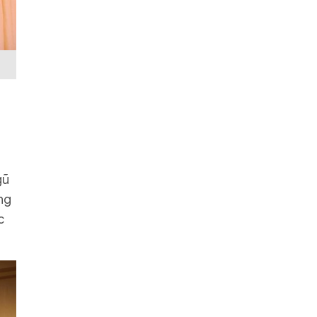
gũ
ng
c