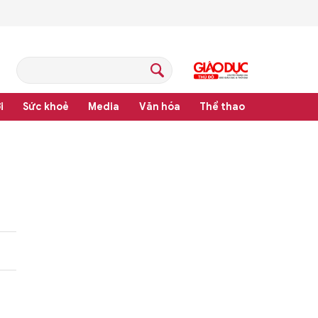
i
Sức khoẻ
Media
Văn hóa
Thể thao
pháp luật