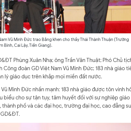
Nam Vũ Minh Đức trao Bằng khen cho thầy Thái Thành Thuận (Trường
 Bình, Cai Lậy, Tiền Giang).
&ĐT Phùng Xuân Nhạ; ông Trần Văn Thuật; Phó Chủ tịc
ch Công đoàn GD Việt Nam Vũ Minh Đức; 183 nhà giáo ti
ản lý giáo dục trên khắp mọi miền đất nước.
m Vũ Minh Đức nhấn mạnh:
183 nhà giáo được tôn vinh 
êu biểu cho sự tận tụy, tâm huyết đối với sự nghiệp giáo
h, thành phố và các đại học, trường đại học, cao đẳng s
ộ GD&ĐT.