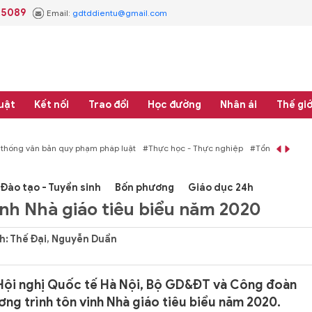
.5089
Email:
gdtddientu@gmail.com
uật
Kết nối
Trao đổi
Học đường
Nhân ái
Thế giớ
áp luật
#Thực học - Thực nghiệp
#Tổng rà soát hệ thống văn bản quy phạm 
Đào tạo - Tuyển sinh
Bốn phương
Giáo dục 24h
h Nhà giáo tiêu biểu năm 2020
h: Thế Đại, Nguyễn Duẩn
m Hội nghị Quốc tế Hà Nội, Bộ GD&ĐT và Công đoàn
g trình tôn vinh Nhà giáo tiêu biểu năm 2020.