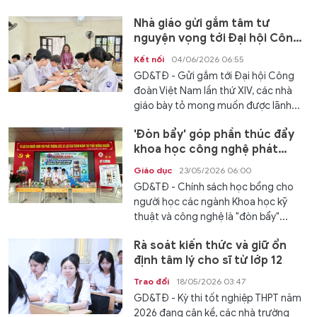
Nhà giáo gửi gắm tâm tư
nguyện vọng tới Đại hội Công
đoàn Việt Nam lần thứ XIV
Kết nối
04/06/2026 06:55
GD&TĐ - Gửi gắm tới Đại hội Công
đoàn Việt Nam lần thứ XIV, các nhà
giáo bày tỏ mong muốn được lãnh...
'Đòn bẩy' góp phần thúc đẩy
khoa học công nghệ phát
triển
Giáo dục
23/05/2026 06:00
GD&TĐ - Chính sách học bổng cho
người học các ngành Khoa học kỹ
thuật và công nghệ là "đòn bẩy"...
Rà soát kiến thức và giữ ổn
định tâm lý cho sĩ tử lớp 12
Trao đổi
18/05/2026 03:47
GD&TĐ - Kỳ thi tốt nghiệp THPT năm
2026 đang cận kề, các nhà trường