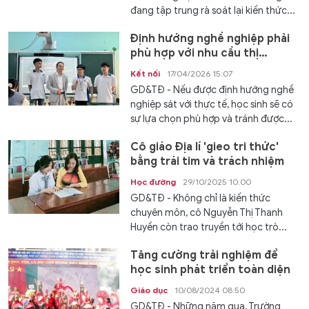
đang tập trung rà soát lại kiến thức...
Định hướng nghề nghiệp phải
phù hợp với nhu cầu thị
trường lao động
Kết nối
17/04/2026 15:07
GD&TĐ - Nếu được định hướng nghề
nghiệp sát với thực tế, học sinh sẽ có
sự lựa chọn phù hợp và tránh được...
Cô giáo Địa lí 'gieo tri thức'
bằng trái tim và trách nhiệm
Học đường
29/10/2025 10:00
GD&TĐ - Không chỉ là kiến thức
chuyên môn, cô Nguyễn Thị Thanh
Huyền còn trao truyền tới học trò...
Tăng cường trải nghiệm để
học sinh phát triển toàn diện
Giáo dục
10/08/2024 08:50
GD&TĐ - Những năm qua, Trường