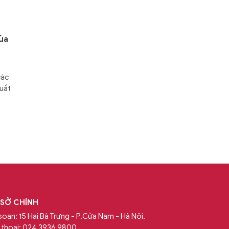
ùa
các
uất
 SỞ CHÍNH
soạn: 15 Hai Bà Trưng - P.Cửa Nam - Hà Nội.
 thoại:
024 3936 9800