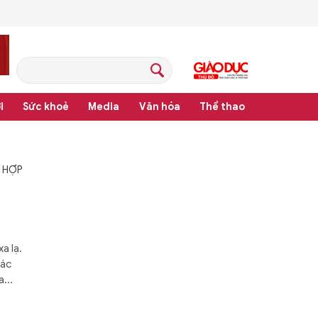
i
Sức khoẻ
Media
Văn hóa
Thể thao
 HỢP
a lạ.
hác
...