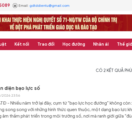
.5089
Email:
gdtddientu@gmail.com
uật
Kết nối
Trao đổi
Học đường
Nhân ái
Thế giớ
CÓ
2
KẾT QUẢ PHÙ
n diện bạo lực số
5/2026 23:56
Đ - Nhiều năm trở lại đây, cụm từ “bạo lực học đường” không còn x
g song song với những hình thức quen thuộc, một dạng bạo lực k
 âm thầm phát triển trong môi trường số, nơi mà ranh giới giữa “đùa