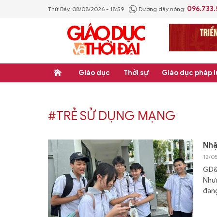
096.733
Thứ Bảy, 08/08/2026 - 18:59
Đường dây nóng:
Giáo dục
Thời sự
Giáo dục pháp l
#TRẺ SỬ DỤNG MẠNG
Nhậ
12/0
GD&T
Nhưn
đang