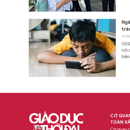
Ngă
trê
11/0
GD&T
nội 
hiện
CƠ QUAN
TOÀN XÃ
Cơ quan 