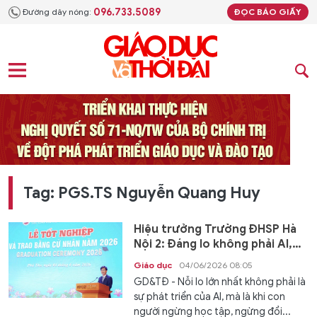
096.733.5089
Đường dây nóng:
ĐỌC BÁO GIẤY
Tag: PGS.TS Nguyễn Quang Huy
Hiệu trưởng Trường ĐHSP Hà
Nội 2: Đáng lo không phải AI,
mà là con người ngừng học hỏi
Giáo dục
04/06/2026 08:05
GD&TĐ - Nỗi lo lớn nhất không phải là
sự phát triển của AI, mà là khi con
người ngừng học tập, ngừng đổi...