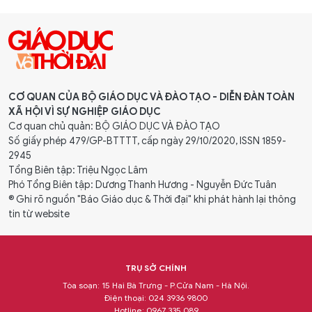
CƠ QUAN CỦA BỘ GIÁO DỤC VÀ ĐÀO TẠO - DIỄN ĐÀN TOÀN
XÃ HỘI VÌ SỰ NGHIỆP GIÁO DỤC
Cơ quan chủ quản: BỘ GIÁO DỤC VÀ ĐÀO TẠO
Số giấy phép 479/GP-BTTTT, cấp ngày 29/10/2020, ISSN 1859-
2945
Tổng Biên tập: Triệu Ngọc Lâm
Phó Tổng Biên tập: Dương Thanh Hương - Nguyễn Đức Tuân
® Ghi rõ nguồn "Báo Giáo dục & Thời đại" khi phát hành lại thông
tin từ website
TRỤ SỞ CHÍNH
Tòa soạn: 15 Hai Bà Trưng - P.Cửa Nam - Hà Nội.
Điện thoại: 024 3936 9800
Hotline: 0967 335 089