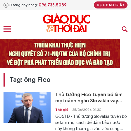
096.733.5089
Đường dây nóng:
ĐỌC BÁO GIẤY
Tag: ông Fico
Thủ tướng Fico tuyên bố làm
mọi cách ngăn Slovakia vay
tiền quân sự cho Ukraine
Thế giới
25/06/2026 01:30
GD&TĐ - Thủ tướng Slovakia tuyên bố
sẽ làm mọi cách để đảm bảo nước
này không tham gia vào việc cung...