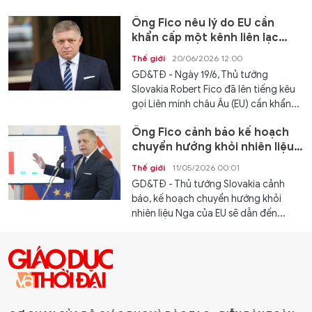
Ông Fico nêu lý do EU cần
khẩn cấp một kênh liên lạc
ngoại giao với Nga
Thế giới
20/06/2026 12:00
GD&TĐ - Ngày 19/6, Thủ tướng
Slovakia Robert Fico đã lên tiếng kêu
gọi Liên minh châu Âu (EU) cần khẩn...
Ông Fico cảnh báo kế hoạch
chuyển hướng khỏi nhiên liệu
Nga của EU
Thế giới
11/05/2026 00:01
GD&TĐ - Thủ tướng Slovakia cảnh
báo, kế hoạch chuyển hướng khỏi
nhiên liệu Nga của EU sẽ dẫn đến...