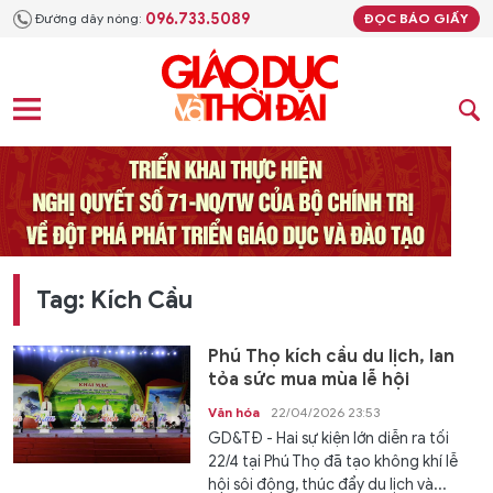
096.733.5089
Đường dây nóng:
ĐỌC BÁO GIẤY
Tag: Kích Cầu
Phú Thọ kích cầu du lịch, lan
tỏa sức mua mùa lễ hội
Văn hóa
22/04/2026 23:53
GD&TĐ - Hai sự kiện lớn diễn ra tối
22/4 tại Phú Thọ đã tạo không khí lễ
hội sôi động, thúc đẩy du lịch và...