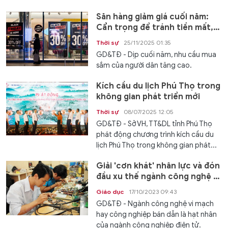
Săn hàng giảm giá cuối năm:
Cẩn trọng để tránh tiền mất,
tật mang
Thời sự
25/11/2025 01:35
GD&TĐ - Dịp cuối năm, nhu cầu mua
sắm của người dân tăng cao.
Kích cầu du lịch Phú Thọ trong
không gian phát triển mới
Thời sự
08/07/2025 12:05
GD&TĐ - Sở VH, TT&DL tỉnh Phú Thọ
phát động chương trình kích cầu du
lịch Phú Thọ trong không gian phát...
Giải 'cơn khát' nhân lực và đón
đầu xu thế ngành công nghệ vi
mạch
Giáo dục
17/10/2023 09:43
GD&TĐ - Ngành công nghệ vi mạch
hay công nghiệp bán dẫn là hạt nhân
của ngành công nghiệp điện tử.