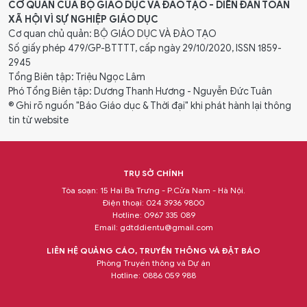
CƠ QUAN CỦA BỘ GIÁO DỤC VÀ ĐÀO TẠO - DIỄN ĐÀN TOÀN
XÃ HỘI VÌ SỰ NGHIỆP GIÁO DỤC
Cơ quan chủ quản: BỘ GIÁO DỤC VÀ ĐÀO TẠO
Số giấy phép 479/GP-BTTTT, cấp ngày 29/10/2020, ISSN 1859-
2945
Tổng Biên tập: Triệu Ngọc Lâm
Phó Tổng Biên tập: Dương Thanh Hương - Nguyễn Đức Tuân
® Ghi rõ nguồn "Báo Giáo dục & Thời đại" khi phát hành lại thông
tin từ website
TRỤ SỞ CHÍNH
Tòa soạn: 15 Hai Bà Trưng - P.Cửa Nam - Hà Nội.
Điện thoại: 024 3936 9800
Hotline: 0967 335 089
Email:
gdtddientu@gmail.com
LIÊN HỆ QUẢNG CÁO, TRUYỀN THÔNG VÀ ĐẶT BÁO
Phòng Truyền thông và Dự án
Hotline: 0886 059 988