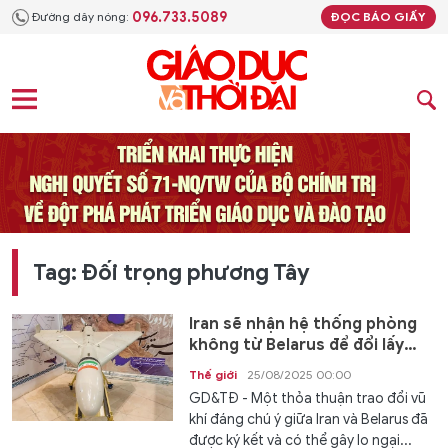
096.733.5089
Đường dây nóng:
ĐỌC BÁO GIẤY
Tag: Đối trọng phương Tây
Iran sẽ nhận hệ thống phòng
không từ Belarus để đổi lấy
UAV và tên lửa
Thế giới
25/08/2025 00:00
GD&TĐ - Một thỏa thuận trao đổi vũ
khí đáng chú ý giữa Iran và Belarus đã
được ký kết và có thể gây lo ngại...