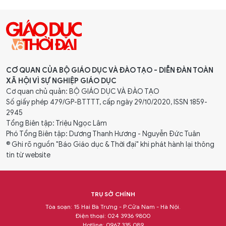
CƠ QUAN CỦA BỘ GIÁO DỤC VÀ ĐÀO TẠO - DIỄN ĐÀN TOÀN
XÃ HỘI VÌ SỰ NGHIỆP GIÁO DỤC
Cơ quan chủ quản: BỘ GIÁO DỤC VÀ ĐÀO TẠO
Số giấy phép 479/GP-BTTTT, cấp ngày 29/10/2020, ISSN 1859-
2945
Tổng Biên tập: Triệu Ngọc Lâm
Phó Tổng Biên tập: Dương Thanh Hương - Nguyễn Đức Tuân
® Ghi rõ nguồn "Báo Giáo dục & Thời đại" khi phát hành lại thông
tin từ website
TRỤ SỞ CHÍNH
Tòa soạn: 15 Hai Bà Trưng - P.Cửa Nam - Hà Nội.
Điện thoại: 024 3936 9800
Hotline: 0967 335 089