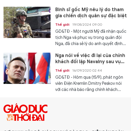
Binh sĩ gốc Mỹ nêu lý do tham
gia chiến dịch quân sự đặc biệt
Thế giới
19/08/2024 09:00
GD&TĐ - Một người Mỹ đã nhận quốc
tịch Nga và phục vụ trong quân đội
Nga, đã chia sẻ lý do anh quyết định...
Nga nói về việc đi lại của chính
khách đối lập Navalny sau vụ
nghi bị hạ độc
Thế giới
16/09/2020 02:44
GD&TĐ - Hôm qua (15/9), phát ngôn
viên Điện Kremlin Dmitry Peskov nói
với các nhà báo rằng chính khách...