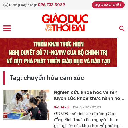
096.733.5089
Đường dây nóng:
ĐỌC BÁO GIẤY
Tag: chuyển hóa cảm xúc
Nghiên cứu khoa học về rèn
luyện sức khoẻ thực hành hô
hấp có ý thức
Sức khoẻ
19/06/2025 02:23
GD&TĐ - 60 sinh viên Trường Cao
đẳng Bình Thuận tình nguyện tham
gia nghiên cứu khoa học về phương...