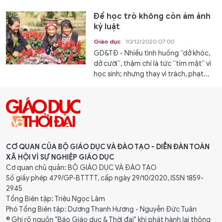
Để học trò không còn ám ảnh
kỷ luật
Giáo dục
10/12/2020 07:00
GD&TĐ - Nhiều tình huống “dở khóc,
dở cười”, thậm chí là tức “tím mặt” vì
học sinh; nhưng thay vì trách, phạt...
CƠ QUAN CỦA BỘ GIÁO DỤC VÀ ĐÀO TẠO - DIỄN ĐÀN TOÀN
XÃ HỘI VÌ SỰ NGHIỆP GIÁO DỤC
Cơ quan chủ quản: BỘ GIÁO DỤC VÀ ĐÀO TẠO
Số giấy phép 479/GP-BTTTT, cấp ngày 29/10/2020, ISSN 1859-
2945
Tổng Biên tập: Triệu Ngọc Lâm
Phó Tổng Biên tập: Dương Thanh Hương - Nguyễn Đức Tuân
® Ghi rõ nguồn "Báo Giáo dục & Thời đại" khi phát hành lại thông