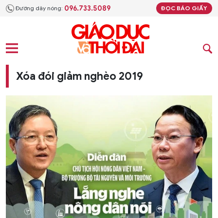
096.733.5089
Đường dây nóng:
ĐỌC BÁO GIẤY
Xóa đói giảm nghèo 2019