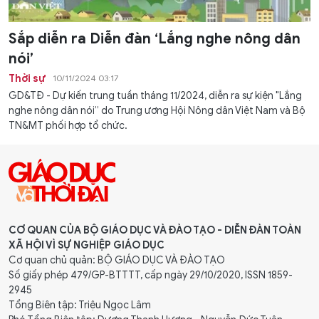
Sắp diễn ra Diễn đàn ‘Lắng nghe nông dân
nói’
Thời sự
10/11/2024 03:17
GD&TĐ - Dự kiến trung tuần tháng 11/2024, diễn ra sự kiện "Lắng
nghe nông dân nói” do Trung ương Hội Nông dân Việt Nam và Bộ
TN&MT phối hợp tổ chức.
CƠ QUAN CỦA BỘ GIÁO DỤC VÀ ĐÀO TẠO - DIỄN ĐÀN TOÀN
XÃ HỘI VÌ SỰ NGHIỆP GIÁO DỤC
Cơ quan chủ quản: BỘ GIÁO DỤC VÀ ĐÀO TẠO
Số giấy phép 479/GP-BTTTT, cấp ngày 29/10/2020, ISSN 1859-
2945
Tổng Biên tập: Triệu Ngọc Lâm