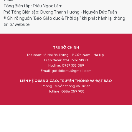
Tổng Biên tập: Triệu Ngọc Lâm
Phó Tổng Biên tập: Dương Thanh Hương - Nguyễn Đức Tuân
® Ghi rõ nguồn "Báo Giáo dục & Thời đại" khi phát hành lại thông
tin từ website
TRỤ SỞ CHÍNH
Tòa soạn: 15 Hai Bà Trưng - P.Cửa Nam - Hà Nội.
Điện thoại: 024 3936 9800
Hotline: 0967 335 089
Email:
gdtddientu@gmail.com
LIÊN HỆ QUẢNG CÁO, TRUYỀN THÔNG VÀ ĐẶT BÁO
Phòng Truyền thông và Dự án
Hotline: 0886 059 988