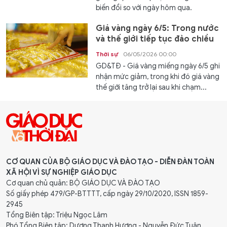
biến đổi so với ngày hôm qua.
Giá vàng ngày 6/5: Trong nước
và thế giới tiếp tục đảo chiều
Thời sự
06/05/2026 00:00
GD&TĐ - Giá vàng miếng ngày 6/5 ghi
nhận mức giảm, trong khi đó giá vàng
thế giới tăng trở lại sau khi chạm...
CƠ QUAN CỦA BỘ GIÁO DỤC VÀ ĐÀO TẠO - DIỄN ĐÀN TOÀN
XÃ HỘI VÌ SỰ NGHIỆP GIÁO DỤC
Cơ quan chủ quản: BỘ GIÁO DỤC VÀ ĐÀO TẠO
Số giấy phép 479/GP-BTTTT, cấp ngày 29/10/2020, ISSN 1859-
2945
Tổng Biên tập: Triệu Ngọc Lâm
Phó Tổng Biên tập: Dương Thanh Hương - Nguyễn Đức Tuân