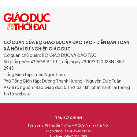
CƠ QUAN CỦA BỘ GIÁO DỤC VÀ ĐÀO TẠO - DIỄN ĐÀN TOÀN
XÃ HỘI VÌ SỰ NGHIỆP GIÁO DỤC
Cơ quan chủ quản: BỘ GIÁO DỤC VÀ ĐÀO TẠO
Số giấy phép 479/GP-BTTTT, cấp ngày 29/10/2020, ISSN 1859-
2945
Tổng Biên tập: Triệu Ngọc Lâm
Phó Tổng Biên tập: Dương Thanh Hương - Nguyễn Đức Tuân
® Ghi rõ nguồn "Báo Giáo dục & Thời đại" khi phát hành lại thông
tin từ website
TRỤ SỞ CHÍNH
Tòa soạn: 15 Hai Bà Trưng - P.Cửa Nam - Hà Nội.
Điện thoại: 024 3936 9800
Hotline: 0967 335 089