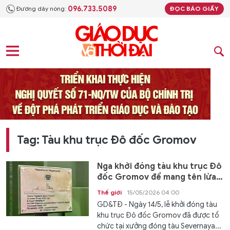
096.733.5089
Đường dây nóng:
ĐỌC BÁO GIẤY
Tag: Tàu khu trục Đô đốc Gromov
Nga khởi đóng tàu khu trục Đô
đốc Gromov để mang tên lửa
Zircon
Thế giới
15/05/2026 04:00
GD&TĐ - Ngày 14/5, lễ khởi đóng tàu
khu trục Đô đốc Gromov đã được tổ
chức tại xưởng đóng tàu Severnaya...