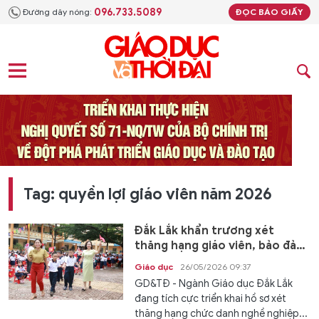
096.733.5089
Đường dây nóng:
ĐỌC BÁO GIẤY
Tag: quyền lợi giáo viên năm 2026
Đắk Lắk khẩn trương xét
thăng hạng giáo viên, bảo đảm
quyền lợi đội ngũ nhà giáo
Giáo dục
26/05/2026 09:37
GD&TĐ - Ngành Giáo dục Đắk Lắk
đang tích cực triển khai hồ sơ xét
thăng hạng chức danh nghề nghiệp...