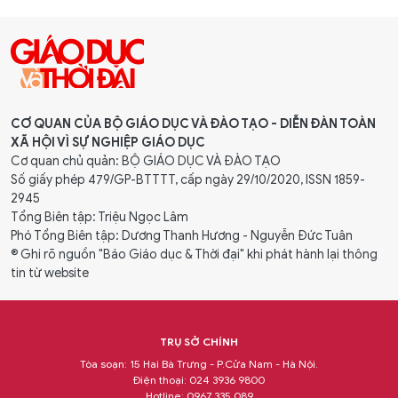
CƠ QUAN CỦA BỘ GIÁO DỤC VÀ ĐÀO TẠO - DIỄN ĐÀN TOÀN
XÃ HỘI VÌ SỰ NGHIỆP GIÁO DỤC
Cơ quan chủ quản: BỘ GIÁO DỤC VÀ ĐÀO TẠO
Số giấy phép 479/GP-BTTTT, cấp ngày 29/10/2020, ISSN 1859-
2945
Tổng Biên tập: Triệu Ngọc Lâm
Phó Tổng Biên tập: Dương Thanh Hương - Nguyễn Đức Tuân
® Ghi rõ nguồn "Báo Giáo dục & Thời đại" khi phát hành lại thông
tin từ website
TRỤ SỞ CHÍNH
Tòa soạn: 15 Hai Bà Trưng - P.Cửa Nam - Hà Nội.
Điện thoại: 024 3936 9800
Hotline: 0967 335 089