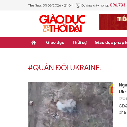
096.733
Thứ Sáu, 07/08/2026 - 21:04
Đường dây nóng:
Giáo dục
Thời sự
Giáo dục pháp l
#QUÂN ĐỘI UKRAINE.
Nga
Ukr
17/0
GD&T
phá 