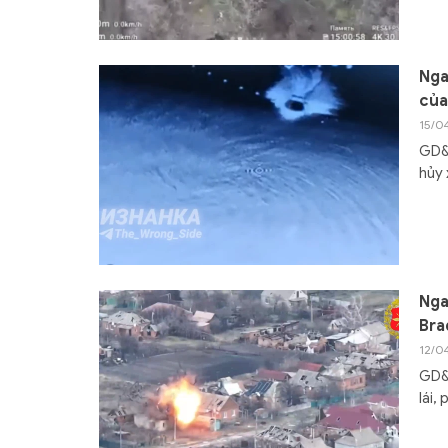
Nga
của
15/0
GD&T
hủy 
Nga
Bra
12/0
GD&
lái,