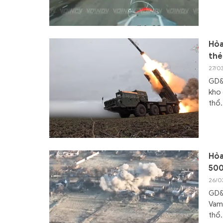
Hỏa
thé
27/0
GD&T
kho 
thổ.
Hỏa
500
26/0
GD&
Vamp
thổ.