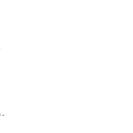
,
áo,