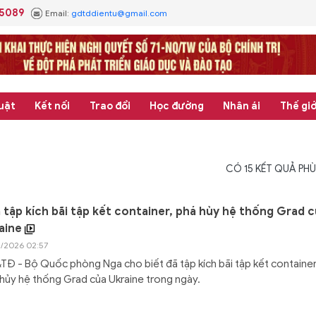
.5089
Email:
gdtddientu@gmail.com
uật
Kết nối
Trao đổi
Học đường
Nhân ái
Thế giớ
CÓ
15
KẾT QUẢ PHÙ
 tập kích bãi tập kết container, phá hủy hệ thống Grad 
aine
4/2026 02:57
Đ - Bộ Quốc phòng Nga cho biết đã tập kích bãi tập kết container
hủy hệ thống Grad của Ukraine trong ngày.