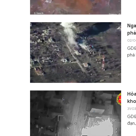
Nga
phá
02/0
GD&
phá 
Hỏa
kho
31/0
GD&T
đạn,