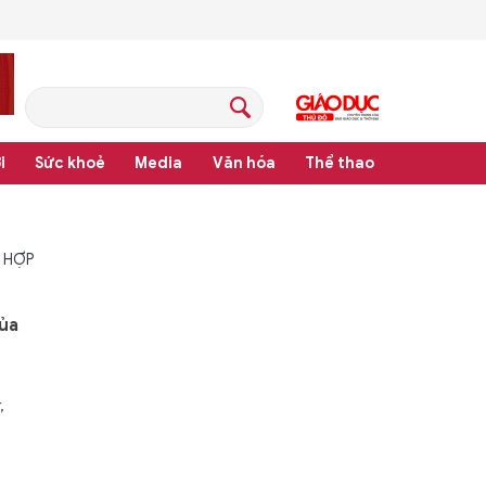
i
Sức khoẻ
Media
Văn hóa
Thể thao
 HỢP
của
,