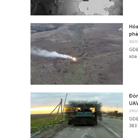
Hỏa
phá
30/0
GD&T
xóa 
Đòn
UAV
29/0
GD&T
383 