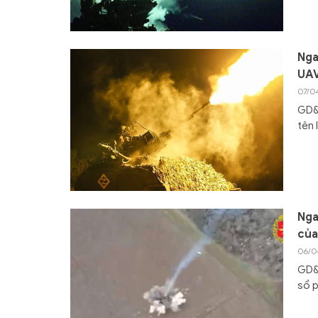
Nga
UAV
07/0
GD&T
tên 
Nga
của
06/0
GD&T
sổ p