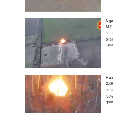
Nga
M11
05/0
GD&T
Ukra
Hỏa
2.
04/0
GD&T
quân