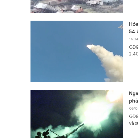
Hỏa
54 
11/0
GD&
2.40
Nga
phá
08/0
GD&T
và x