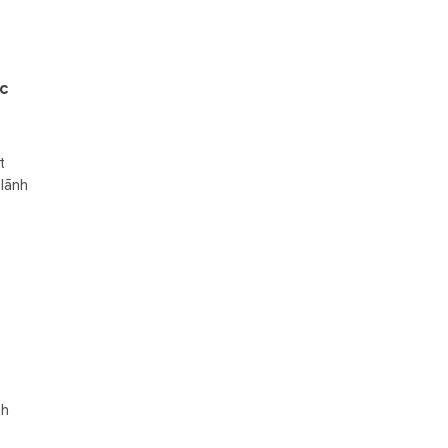
ọc
t
 lãnh
nh