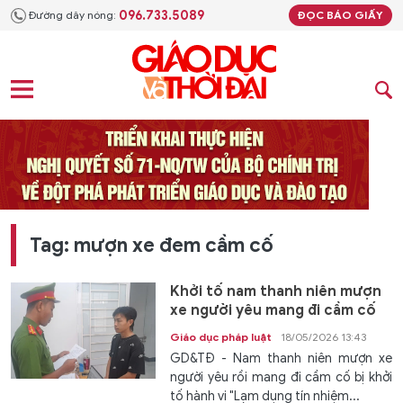
096.733.5089
Đường dây nóng:
ĐỌC BÁO GIẤY
Tag: mượn xe đem cầm cố
Khởi tố nam thanh niên mượn
xe người yêu mang đi cầm cố
Giáo dục pháp luật
18/05/2026 13:43
GD&TĐ - Nam thanh niên mượn xe
người yêu rồi mang đi cầm cố bị khởi
tố hành vi "Lạm dụng tín nhiệm...