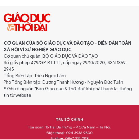
CƠ QUAN CỦA BỘ GIÁO DỤC VÀ ĐÀO TẠO - DIỄN ĐÀN TOÀN
XÃ HỘI VÌ SỰ NGHIỆP GIÁO DỤC
Cơ quan chủ quản: BỘ GIÁO DỤC VÀ ĐÀO TẠO
Số giấy phép 479/GP-BTTTT, cấp ngày 29/10/2020, ISSN 1859-
2945
Tổng Biên tập: Triệu Ngọc Lâm
Phó Tổng Biên tập: Dương Thanh Hương - Nguyễn Đức Tuân
® Ghi rõ nguồn "Báo Giáo dục & Thời đại" khi phát hành lại thông
tin từ website
TRỤ SỞ CHÍNH
Tòa soạn: 15 Hai Bà Trưng - P.Cửa Nam - Hà Nội.
Điện thoại: 024 3936 9800
Hotline: 0967 335 089