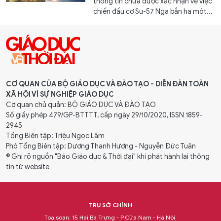
thông tin chưa được xác nhận về việc
chiến đấu cơ Su-57 Nga bắn hạ một...
CƠ QUAN CỦA BỘ GIÁO DỤC VÀ ĐÀO TẠO - DIỄN ĐÀN TOÀN
XÃ HỘI VÌ SỰ NGHIỆP GIÁO DỤC
Cơ quan chủ quản: BỘ GIÁO DỤC VÀ ĐÀO TẠO
Số giấy phép 479/GP-BTTTT, cấp ngày 29/10/2020, ISSN 1859-
2945
Tổng Biên tập: Triệu Ngọc Lâm
Phó Tổng Biên tập: Dương Thanh Hương - Nguyễn Đức Tuân
® Ghi rõ nguồn "Báo Giáo dục & Thời đại" khi phát hành lại thông
tin từ website
TRỤ SỞ CHÍNH
Tòa soạn: 15 Hai Bà Trưng - P.Cửa Nam - Hà Nội.