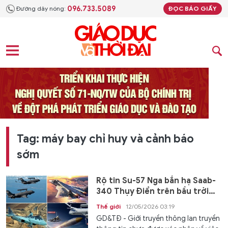
096.733.5089
Đường dây nóng:
ĐỌC BÁO GIẤY
Tag: máy bay chỉ huy và cảnh báo
sớm
Rộ tin Su-57 Nga bắn hạ Saab-
340 Thụy Điển trên bầu trời
Ukraine
Thế giới
12/05/2026 03:19
GD&TĐ - Giới truyền thông lan truyền