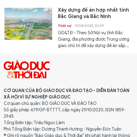
Xây dựng đề án hợp nhất tỉnh
Bắc Giang và Bắc Ninh
Thời sự
11/04/2025 10:29
GD&TĐ - Theo Sở Nội vụ tỉnh Bắc
Giang, địa phương được Trung ương
giao chủ trì để xây dựng đề án sắp...
CƠ QUAN CỦA BỘ GIÁO DỤC VÀ ĐÀO TẠO - DIỄN ĐÀN TOÀN
XÃ HỘI VÌ SỰ NGHIỆP GIÁO DỤC
Cơ quan chủ quản: BỘ GIÁO DỤC VÀ ĐÀO TẠO
Số giấy phép 479/GP-BTTTT, cấp ngày 29/10/2020, ISSN 1859-
2945
Tổng Biên tập: Triệu Ngọc Lâm
Phó Tổng Biên tập: Dương Thanh Hương - Nguyễn Đức Tuân
® Ghi rõ nguồn "Báo Giáo dục & Thời đại" khi phát hành lại thông