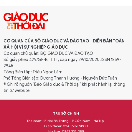
CƠ QUAN CỦA BỘ GIÁO DỤC VÀ ĐÀO TẠO - DIỄN ĐÀN TOÀN
XÃ HỘI VÌ SỰ NGHIỆP GIÁO DỤC
Cơ quan chủ quản: BỘ GIÁO DỤC VÀ ĐÀO TẠO
Số giấy phép 479/GP-BTTTT, cấp ngày 29/10/2020, ISSN 1859-
2945
Tổng Biên tập: Triệu Ngọc Lâm
Phó Tổng Biên tập: Dương Thanh Hương - Nguyễn Đức Tuân
® Ghi rõ nguồn "Báo Giáo dục & Thời đại" khi phát hành lại thông
tin từ website
TRỤ SỞ CHÍNH
Tòa soạn: 15 Hai Bà Trưng - P.Cửa Nam - Hà Nội.
Điện thoại: 024 3936 9800
Hotline: 0967 335 089