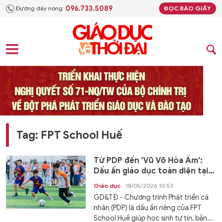
096.733.5089
Đường dây nóng:
ĐỌC BÁO GIẤY
Tag: FPT School Huế
Từ PDP đến 'Vũ Võ Hòa Âm':
Dấu ấn giáo dục toàn diện tại
FPT School Huế
Giáo dục
18/05/2026 10:53
GD&TĐ - Chương trình Phát triển cá
nhân (PDP) là dấu ấn riêng của FPT
School Huế giúp học sinh tự tin, bản...