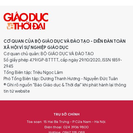
CƠ QUAN CỦA BỘ GIÁO DỤC VÀ ĐÀO TẠO - DIỄN ĐÀN TOÀN
XÃ HỘI VÌ SỰ NGHIỆP GIÁO DỤC
Cơ quan chủ quản: BỘ GIÁO DỤC VÀ ĐÀO TẠO
Số giấy phép 479/GP-BTTTT, cấp ngày 29/10/2020, ISSN 1859-
2945
Tổng Biên tập: Triệu Ngọc Lâm
Phó Tổng Biên tập: Dương Thanh Hương - Nguyễn Đức Tuân
® Ghi rõ nguồn "Báo Giáo dục & Thời đại" khi phát hành lại thông
tin từ website
TRỤ SỞ CHÍNH
Tòa soạn: 15 Hai Bà Trưng - P.Cửa Nam - Hà Nội.
Điện thoại: 024 3936 9800
Hotline: 0967 335 089