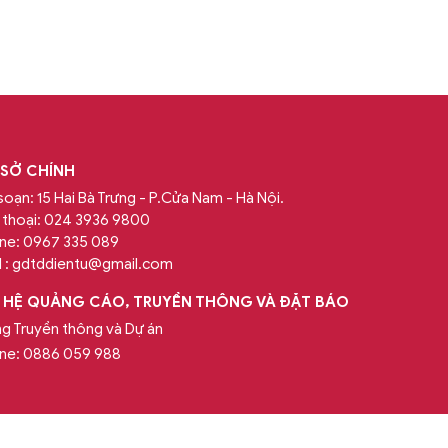
 SỞ CHÍNH
soạn: 15 Hai Bà Trưng - P.Cửa Nam - Hà Nội.
 thoại:
024 3936 9800
ine:
0967 335 089
 :
gdtddientu@gmail.com
N HỆ QUẢNG CÁO, TRUYỀN THÔNG VÀ ĐẶT BÁO
g Truyền thông và Dự án
ine:
0886 059 988