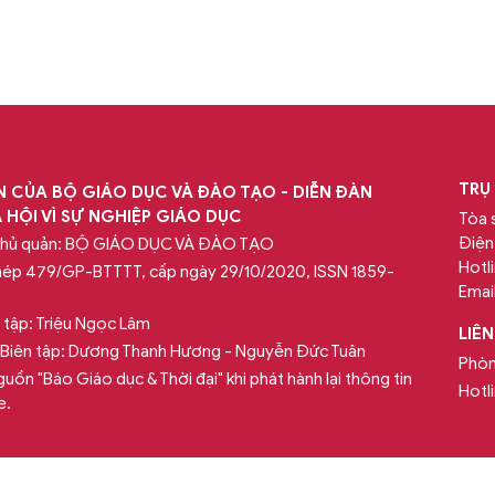
TRỤ
 CỦA BỘ GIÁO DỤC VÀ ĐÀO TẠO - DIỄN ĐÀN
 HỘI VÌ SỰ NGHIỆP GIÁO DỤC
Tòa 
Điện
chủ quản: BỘ GIÁO DỤC VÀ ĐÀO TẠO
Hotl
hép 479/GP-BTTTT, cấp ngày 29/10/2020, ISSN 1859-
Email
 tập: Triệu Ngọc Lâm
LIÊ
Biên tập: Dương Thanh Hương - Nguyễn Đức Tuân
Phòn
guồn "Báo Giáo dục & Thời đại" khi phát hành lại thông tin
Hotl
e.