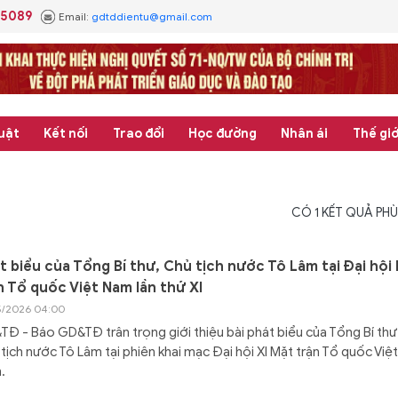
.5089
Email:
gdtddientu@gmail.com
uật
Kết nối
Trao đổi
Học đường
Nhân ái
Thế giớ
CÓ
1
KẾT QUẢ PHÙ
t biểu của Tổng Bí thư, Chủ tịch nước Tô Lâm tại Đại hội
n Tổ quốc Việt Nam lần thứ XI
5/2026 04:00
Đ - Báo GD&TĐ trân trọng giới thiệu bài phát biểu của Tổng Bí thư
tịch nước Tô Lâm tại phiên khai mạc Đại hội XI Mặt trận Tổ quốc Việt
.