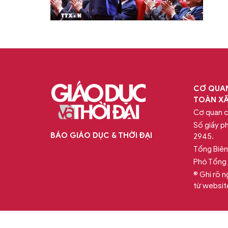
CƠ QUAN
TOÀN XÃ
Cơ quan 
Số giấy p
BÁO GIÁO DỤC & THỜI ĐẠI
2945.
Tổng Biên
Phó Tổng 
® Ghi rõ n
từ websit