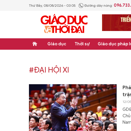
096.733
Thứ Bảy, 08/08/2026 - 03:05
Đường dây nóng:
Giáo dục
Thời sự
Giáo dục pháp l
#ĐẠI HỘI XI
Phá
trậ
12/0
GD&T
Chủ 
Nam