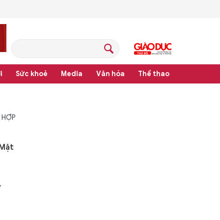
i
Sức khoẻ
Media
Văn hóa
Thể thao
 HỢP
 Mặt
,