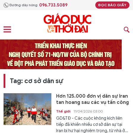
096.733.5089
Đường dây nóng:
ĐỌC BÁO GIẤY
Tag: cơ sở dân sự
Hơn 125.000 đơn vị dân sự Iran
tan hoang sau các vụ tấn công
Thế giới
11/04/2026 03:00
GD&TĐ - Các cuộc không kích liên
tiếp đã khiến nhiều cơ sở dân sự tại
Iran bị hư hại nghiêm trọng, từ nhà ở...