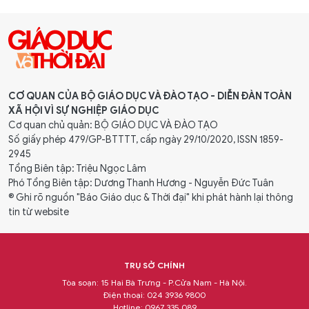
CƠ QUAN CỦA BỘ GIÁO DỤC VÀ ĐÀO TẠO - DIỄN ĐÀN TOÀN
XÃ HỘI VÌ SỰ NGHIỆP GIÁO DỤC
Cơ quan chủ quản: BỘ GIÁO DỤC VÀ ĐÀO TẠO
Số giấy phép 479/GP-BTTTT, cấp ngày 29/10/2020, ISSN 1859-
2945
Tổng Biên tập: Triệu Ngọc Lâm
Phó Tổng Biên tập: Dương Thanh Hương - Nguyễn Đức Tuân
® Ghi rõ nguồn "Báo Giáo dục & Thời đại" khi phát hành lại thông
tin từ website
TRỤ SỞ CHÍNH
Tòa soạn: 15 Hai Bà Trưng - P.Cửa Nam - Hà Nội.
Điện thoại: 024 3936 9800
Hotline: 0967 335 089