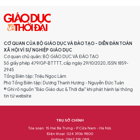
CƠ QUAN CỦA BỘ GIÁO DỤC VÀ ĐÀO TẠO - DIỄN ĐÀN TOÀN
XÃ HỘI VÌ SỰ NGHIỆP GIÁO DỤC
Cơ quan chủ quản: BỘ GIÁO DỤC VÀ ĐÀO TẠO
Số giấy phép 479/GP-BTTTT, cấp ngày 29/10/2020, ISSN 1859-
2945
Tổng Biên tập: Triệu Ngọc Lâm
Phó Tổng Biên tập: Dương Thanh Hương - Nguyễn Đức Tuân
® Ghi rõ nguồn "Báo Giáo dục & Thời đại" khi phát hành lại thông
tin từ website
TRỤ SỞ CHÍNH
Tòa soạn: 15 Hai Bà Trưng - P.Cửa Nam - Hà Nội.
Điện thoại: 024 3936 9800
Hotline: 0967 335 089