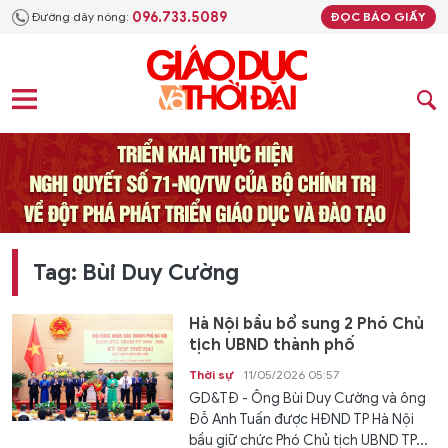
096.733.5089
Đường dây nóng:
ĐỌC BÁO GIẤY
Tag: Bùi Duy Cường
Hà Nội bầu bổ sung 2 Phó Chủ
tịch UBND thành phố
Thời sự
11/05/2026 05:57
GD&TĐ - Ông Bùi Duy Cường và ông
Đỗ Anh Tuấn được HĐND TP Hà Nội
bầu giữ chức Phó Chủ tịch UBND TP...