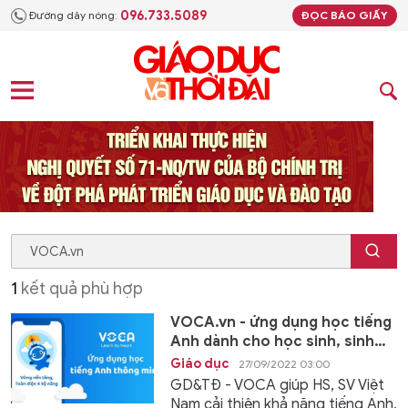
096.733.5089
Đường dây nóng:
ĐỌC BÁO GIẤY
1
kết quả phù hợp
VOCA.vn - ứng dụng học tiếng
Anh dành cho học sinh, sinh
viên Việt Nam
Giáo dục
27/09/2022 03:00
GD&TĐ - VOCA giúp HS, SV Việt
Nam cải thiện khả năng tiếng Anh,